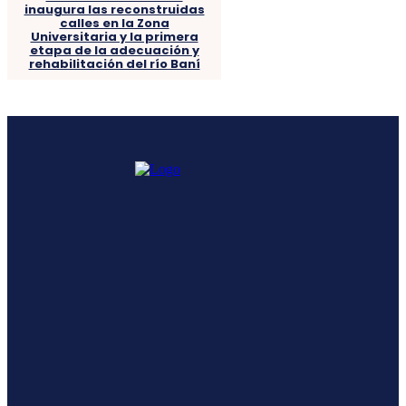
inaugura las reconstruidas
calles en la Zona
Universitaria y la primera
etapa de la adecuación y
rehabilitación del río Baní