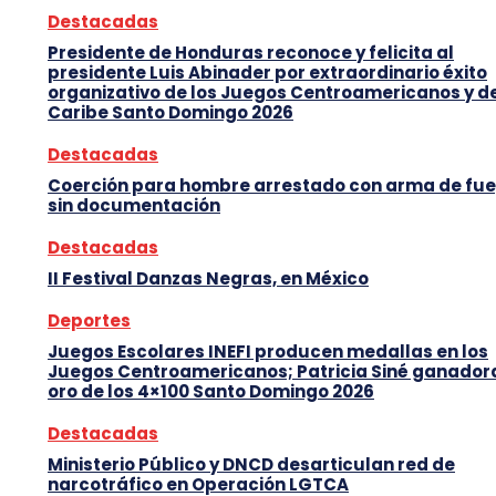
Destacadas
Presidente de Honduras reconoce y felicita al
presidente Luis Abinader por extraordinario éxito
organizativo de los Juegos Centroamericanos y d
Caribe Santo Domingo 2026
Destacadas
Coerción para hombre arrestado con arma de fu
sin documentación
Destacadas
II Festival Danzas Negras, en México
Deportes
Juegos Escolares INEFI producen medallas en los
Juegos Centroamericanos; Patricia Siné ganador
oro de los 4×100 Santo Domingo 2026
Destacadas
Ministerio Público y DNCD desarticulan red de
narcotráfico en Operación LGTCA