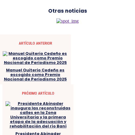
Otras noticias
ARTÍCULO ANTERIOR
Manuel Quiterio Cedeño es
escogido como Premio
Nacional de Periodismo 2025
PRÓXIMO ARTÍCULO
Presidente Abinader