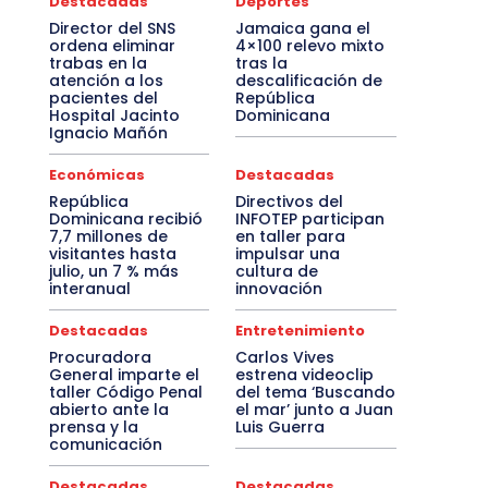
Destacadas
Deportes
Director del SNS
Jamaica gana el
ordena eliminar
4×100 relevo mixto
trabas en la
tras la
atención a los
descalificación de
pacientes del
República
Hospital Jacinto
Dominicana
Ignacio Mañón
Económicas
Destacadas
República
Directivos del
Dominicana recibió
INFOTEP participan
7,7 millones de
en taller para
visitantes hasta
impulsar una
julio, un 7 % más
cultura de
interanual
innovación
Destacadas
Entretenimiento
Procuradora
Carlos Vives
General imparte el
estrena videoclip
taller Código Penal
del tema ‘Buscando
abierto ante la
el mar’ junto a Juan
prensa y la
Luis Guerra
comunicación
Destacadas
Destacadas