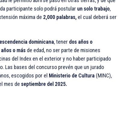
dad le permitió abrirse paso en otras tierras, y de qué
ada participante solo podrá postular
un solo trabajo
,
xtensión máxima de
2,000 palabras,
el cual deberá ser
descendencia dominicana
, tener
dos años o
 años o más
de edad, no ser parte de misiones
cinas del Index en el exterior y no haber participado
so. Las bases del concurso prevén que un jurado
nos, escogidos por el
Ministerio de Cultura
(MINC),
 el mes de
septiembre del 2025.