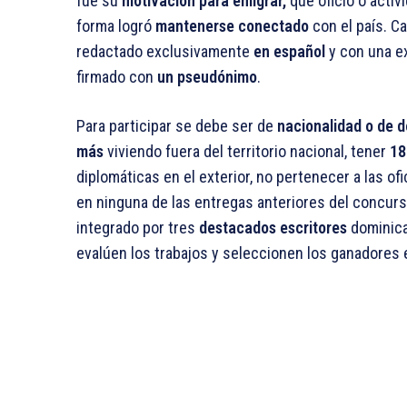
fue su
motivación para emigrar,
qué oficio o activi
forma logró
mantenerse conectado
con el país. C
redactado exclusivamente
en español
y con una e
firmado con
un pseudónimo
.
Para participar se debe ser de
nacionalidad o de 
más
viviendo fuera del territorio nacional, tener
18
diplomáticas en el exterior, no pertenecer a las ofi
en ninguna de las entregas anteriores del concur
integrado por tres
destacados escritores
dominica
evalúen los trabajos y seleccionen los ganadores