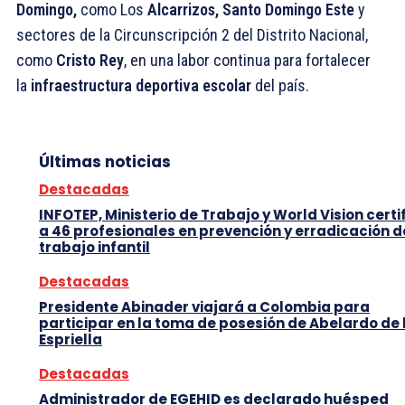
Domingo,
como Los
Alcarrizos, Santo Domingo Este
y
sectores de la Circunscripción 2 del Distrito Nacional,
como
Cristo Rey
, en una labor continua para fortalecer
la
infraestructura deportiva escolar
del país.
Últimas noticias
Destacadas
INFOTEP, Ministerio de Trabajo y World Vision certi
a 46 profesionales en prevención y erradicación d
trabajo infantil
Destacadas
Presidente Abinader viajará a Colombia para
participar en la toma de posesión de Abelardo de 
Espriella
Destacadas
Administrador de EGEHID es declarado huésped