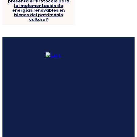
presenta el ‘Protocolo para
la implementación de
energías renovables en
bienes del patrimonio
cultural’