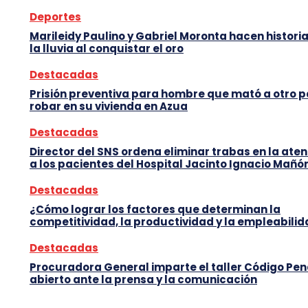
Deportes
Marileidy Paulino y Gabriel Moronta hacen histori
la lluvia al conquistar el oro
Destacadas
Prisión preventiva para hombre que mató a otro 
robar en su vivienda en Azua
Destacadas
Director del SNS ordena eliminar trabas en la ate
a los pacientes del Hospital Jacinto Ignacio Mañó
Destacadas
¿Cómo lograr los factores que determinan la
competitividad, la productividad y la empleabili
Destacadas
Procuradora General imparte el taller Código Pen
abierto ante la prensa y la comunicación