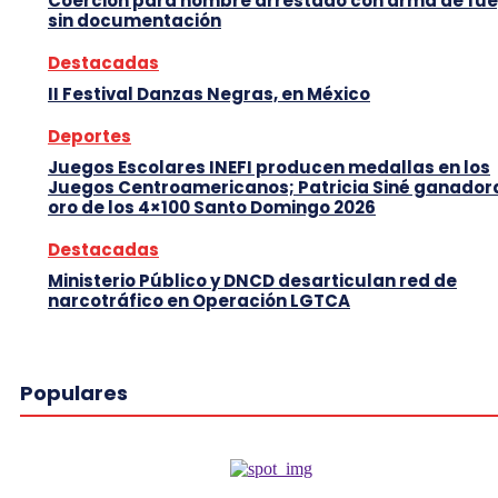
Coerción para hombre arrestado con arma de fu
sin documentación
Destacadas
II Festival Danzas Negras, en México
Deportes
Juegos Escolares INEFI producen medallas en los
Juegos Centroamericanos; Patricia Siné ganador
oro de los 4×100 Santo Domingo 2026
Destacadas
Ministerio Público y DNCD desarticulan red de
narcotráfico en Operación LGTCA
Populares