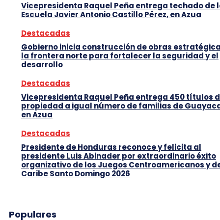
Vicepresidenta Raquel Peña entrega techado de 
Escuela Javier Antonio Castillo Pérez, en Azua
Destacadas
Gobierno inicia construcción de obras estratégic
la frontera norte para fortalecer la seguridad y el
desarrollo
Destacadas
Vicepresidenta Raquel Peña entrega 450 títulos 
propiedad a igual número de familias de Guayaca
en Azua
Destacadas
Presidente de Honduras reconoce y felicita al
presidente Luis Abinader por extraordinario éxito
organizativo de los Juegos Centroamericanos y d
Caribe Santo Domingo 2026
Populares