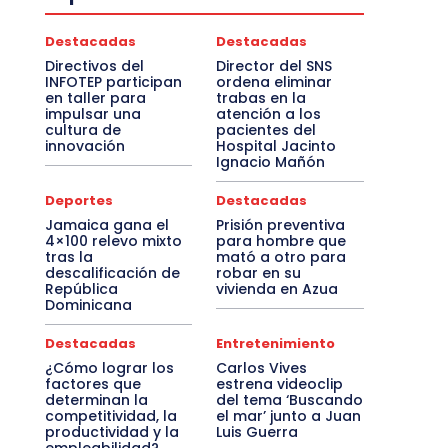
Destacadas
Destacadas
Directivos del
Director del SNS
INFOTEP participan
ordena eliminar
en taller para
trabas en la
impulsar una
atención a los
cultura de
pacientes del
innovación
Hospital Jacinto
Ignacio Mañón
Deportes
Destacadas
Jamaica gana el
Prisión preventiva
4×100 relevo mixto
para hombre que
tras la
mató a otro para
descalificación de
robar en su
República
vivienda en Azua
Dominicana
Destacadas
Entretenimiento
¿Cómo lograr los
Carlos Vives
factores que
estrena videoclip
determinan la
del tema ‘Buscando
competitividad, la
el mar’ junto a Juan
productividad y la
Luis Guerra