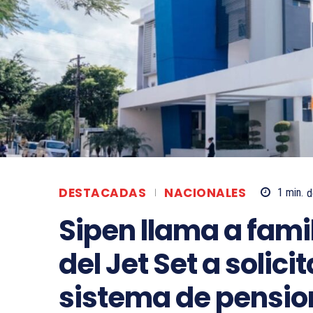
DESTACADAS
NACIONALES
1
min.
d
Sipen llama a fami
del Jet Set a solici
sistema de pensio