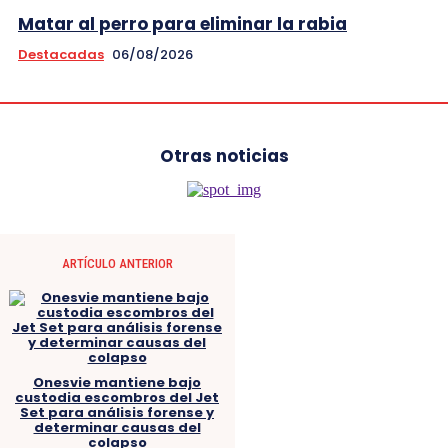
Matar al perro para eliminar la rabia
Destacadas
06/08/2026
Otras noticias
ARTÍCULO ANTERIOR
Onesvie mantiene bajo
custodia escombros del Jet
Set para análisis forense y
determinar causas del
colapso