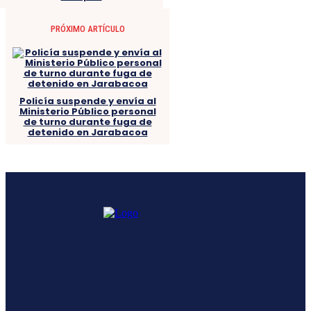
PRÓXIMO ARTÍCULO
Policía suspende y envía al
Ministerio Público personal
de turno durante fuga de
detenido en Jarabacoa