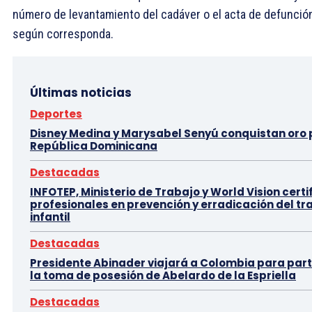
número de levantamiento del cadáver o el acta de defunción
según corresponda.
Últimas noticias
Deportes
Disney Medina y Marysabel Senyú conquistan oro
República Dominicana
Destacadas
INFOTEP, Ministerio de Trabajo y World Vision certi
profesionales en prevención y erradicación del tr
infantil
Destacadas
Presidente Abinader viajará a Colombia para part
la toma de posesión de Abelardo de la Espriella
Destacadas