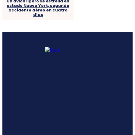
Un avión ligero se estrella en
estado Nueva York, segundo
accidente aéreo en cuatro
días