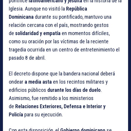
pontífice
latinoamericano y jesuita
en la historia de la
Iglesia. Aunque no visitó la
República
Dominicana
durante su pontificado, mantuvo una
relación cercana con el país, mostrando gestos
de
solidaridad y empatía
en momentos difíciles,
como su oración por las víctimas de la reciente
tragedia ocurrida en un centro de entretenimiento el
pasado 8 de abril.
El decreto dispone que la bandera nacional deberá
ondear
a media asta
en los recintos militares y
edificios públicos
durante los días de duelo
.
Asimismo, fue remitido a los ministerios
de
Relaciones Exteriores, Defensa e Interior y
Policía
para su ejecución.
Con esta disposición, el
Gobierno dominicano
se