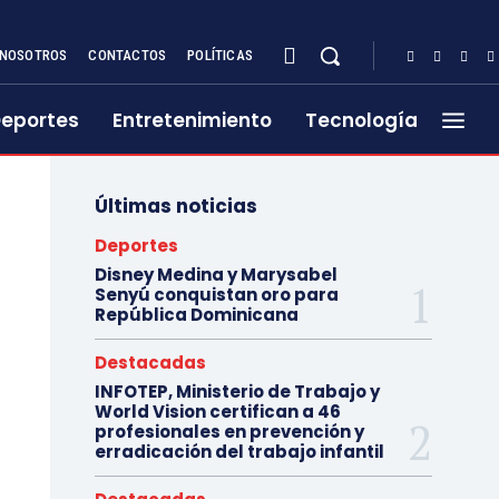
NOSOTROS
CONTACTOS
POLÍTICAS
eportes
Entretenimiento
Tecnología
Últimas noticias
Deportes
Disney Medina y Marysabel
Senyú conquistan oro para
República Dominicana
Destacadas
INFOTEP, Ministerio de Trabajo y
World Vision certifican a 46
profesionales en prevención y
erradicación del trabajo infantil