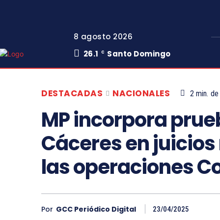
8 agosto 2026
26.1
Santo Domingo
C
DESTACADAS
NACIONALES
2
min.
de 
MP incorpora prue
Cáceres en juicios
las operaciones Co
Por
GCC Periódico Digital
23/04/2025