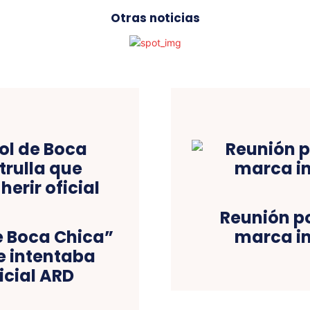
Otras noticias
Reunión po
e Boca Chica”
marca in
ue intentaba
ficial ARD