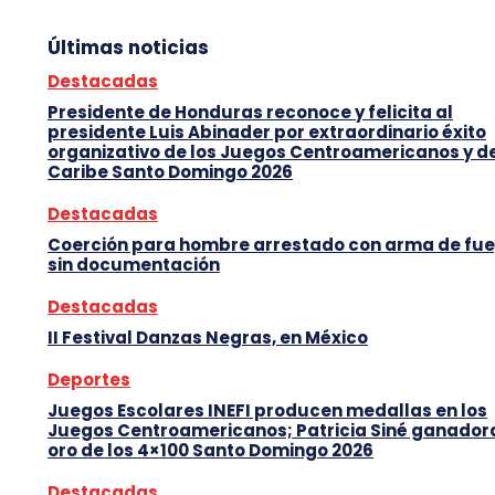
Últimas noticias
Destacadas
Presidente de Honduras reconoce y felicita al
presidente Luis Abinader por extraordinario éxito
organizativo de los Juegos Centroamericanos y d
Caribe Santo Domingo 2026
Destacadas
Coerción para hombre arrestado con arma de fu
sin documentación
Destacadas
II Festival Danzas Negras, en México
Deportes
Juegos Escolares INEFI producen medallas en los
Juegos Centroamericanos; Patricia Siné ganador
oro de los 4×100 Santo Domingo 2026
Destacadas