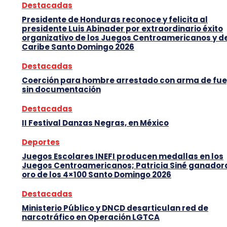
Destacadas
Presidente de Honduras reconoce y felicita al
presidente Luis Abinader por extraordinario éxito
organizativo de los Juegos Centroamericanos y d
Caribe Santo Domingo 2026
Destacadas
Coerción para hombre arrestado con arma de fu
sin documentación
Destacadas
II Festival Danzas Negras, en México
Deportes
Juegos Escolares INEFI producen medallas en los
Juegos Centroamericanos; Patricia Siné ganador
oro de los 4×100 Santo Domingo 2026
Destacadas
Ministerio Público y DNCD desarticulan red de
narcotráfico en Operación LGTCA