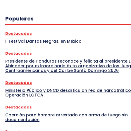
Populares
Destacadas
II Festival Danzas Negras, en México
Destacadas
Presidente de Honduras reconoce y felicita al presidente L
Abinader por extraordinario éxito organizativo de los Jue
Centroamericanos y del Caribe Santo Domingo 2026
Destacadas
Ministerio Público y DNCD desarticulan red de narcotráfico
Operación LGTCA
Destacadas
Coerción para hombre arrestado con arma de fuego sin
documentación