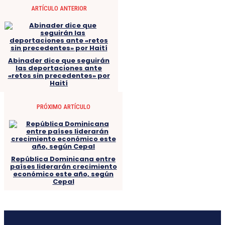
ARTÍCULO ANTERIOR
Abinader dice que seguirán
las deportaciones ante
«retos sin precedentes» por
Haití
PRÓXIMO ARTÍCULO
República Dominicana entre
países liderarán crecimiento
económico este año, según
Cepal