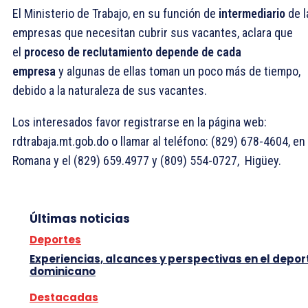
El Ministerio de Trabajo, en su función de
intermediario
de l
empresas que necesitan cubrir sus vacantes, aclara que
el
proceso de reclutamiento depende de cada
empresa
y
algunas de ellas toman un poco más de tiempo,
debido a la naturaleza de sus vacantes.
Los interesados favor registrarse en la página web:
rdtrabaja.mt.gob.do o llamar al teléfono: (829) 678-4604, en
Romana y el (829) 659.4977 y (809) 554-0727, Higüey.
Últimas noticias
Deportes
Experiencias, alcances y perspectivas en el depor
dominicano
Destacadas