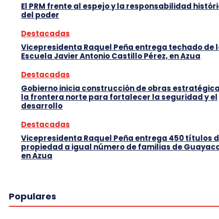
El PRM frente al espejo y la responsabilidad histór
del poder
Destacadas
Vicepresidenta Raquel Peña entrega techado de 
Escuela Javier Antonio Castillo Pérez, en Azua
Destacadas
Gobierno inicia construcción de obras estratégic
la frontera norte para fortalecer la seguridad y el
desarrollo
Destacadas
Vicepresidenta Raquel Peña entrega 450 títulos 
propiedad a igual número de familias de Guayaca
en Azua
Populares