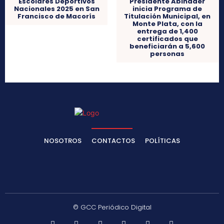
Escolares Deportivos
Presidente Abinader
Nacionales 2025 en San
inicia Programa de
Francisco de Macorís
Titulación Municipal, en
Monte Plata, con la
entrega de 1,400
certificados que
beneficiarán a 5,600
personas
NOSOTROS
CONTACTOS
POLÍTICAS
© GCC Periódico Digital