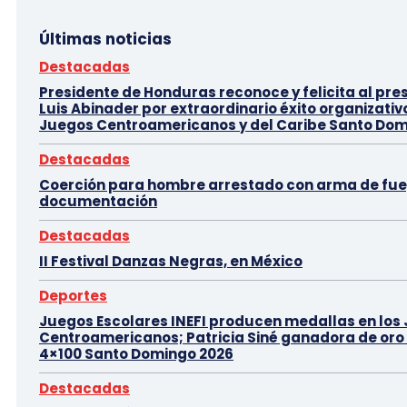
Últimas noticias
Destacadas
Presidente de Honduras reconoce y felicita al pre
Luis Abinader por extraordinario éxito organizativ
Juegos Centroamericanos y del Caribe Santo Dom
Destacadas
Coerción para hombre arrestado con arma de fue
documentación
Destacadas
II Festival Danzas Negras, en México
Deportes
Juegos Escolares INEFI producen medallas en los
Centroamericanos; Patricia Siné ganadora de oro 
4×100 Santo Domingo 2026
Destacadas