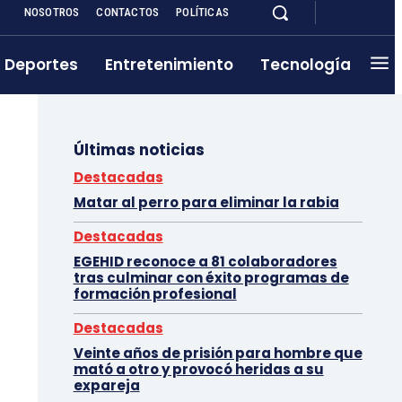
NOSOTROS
CONTACTOS
POLÍTICAS
Deportes
Entretenimiento
Tecnología
Últimas noticias
Destacadas
Matar al perro para eliminar la rabia
Destacadas
EGEHID reconoce a 81 colaboradores
tras culminar con éxito programas de
formación profesional
Destacadas
Veinte años de prisión para hombre que
mató a otro y provocó heridas a su
expareja