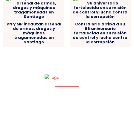
PN y MP incautan arsenal
Contraloría arriba a su
de armas, drogas y
96 aniversario
máquinas
fortalecida en su misión
tragamonedas en
de control y lucha contra
Santiago
la corrupción
NOSOTROS
CONTACTOS
POLÍTICAS
© GCC Periódico Digital