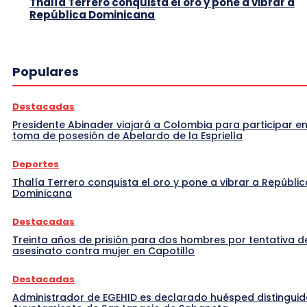
Thalía Terrero conquista el oro y pone a vibrar a
República Dominicana
Populares
Destacadas
Presidente Abinader viajará a Colombia para participar en
toma de posesión de Abelardo de la Espriella
Deportes
Thalía Terrero conquista el oro y pone a vibrar a Repúblic
Dominicana
Destacadas
Treinta años de prisión para dos hombres por tentativa d
asesinato contra mujer en Capotillo
Destacadas
Administrador de EGEHID es declarado huésped distinguid