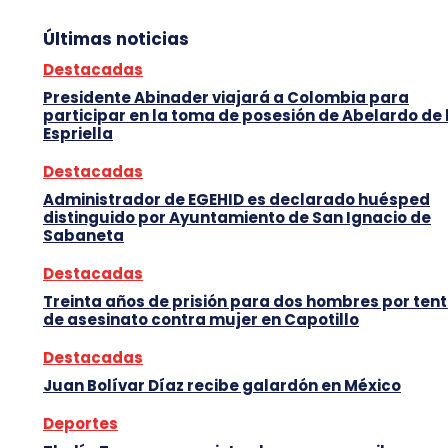
Últimas noticias
Destacadas
Presidente Abinader viajará a Colombia para
participar en la toma de posesión de Abelardo de 
Espriella
Destacadas
Administrador de EGEHID es declarado huésped
distinguido por Ayuntamiento de San Ignacio de
Sabaneta
Destacadas
Treinta años de prisión para dos hombres por tent
de asesinato contra mujer en Capotillo
Destacadas
Juan Bolívar Díaz recibe galardón en México
Deportes