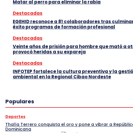
Matar al perro para eliminar la rabia
Destacadas
EGEHID reconoce a 81 colaboradores tras culmina
éxito programas de formación profesional
Destacadas
Veinte años de prisión para hombre que mató a ot
provocó heridas a su expareja
Destacadas
INFOTEP fortalece la cultura preventiva y la gesti
ambiental en la Regional Cibao Nordeste
Populares
Deportes
Thalía Terrero conquista el oro y pone a vibrar a Repúblic
Dominicana