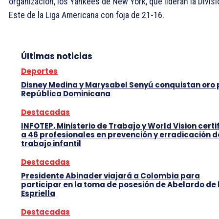
organización, los Yankees de New York, que lideran la Divisi
Este de la Liga Americana con foja de 21-16.
Últimas noticias
Deportes
Disney Medina y Marysabel Senyú conquistan oro
República Dominicana
Destacadas
INFOTEP, Ministerio de Trabajo y World Vision certi
a 46 profesionales en prevención y erradicación d
trabajo infantil
Destacadas
Presidente Abinader viajará a Colombia para
participar en la toma de posesión de Abelardo de 
Espriella
Destacadas