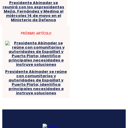
Presidente Abinader se
reunirá con los expresidentes
Mejía, Fernández y Medina el
miércoles 14 de mayo en el
Ministerio de Defensa
PRÓXIMO ARTÍCULO
Presidente Abinader se reúne
con comunitarios y
autoridades de Espaillat y
Puerto Plata; identifica
principales necesidades e
instruye soluciones