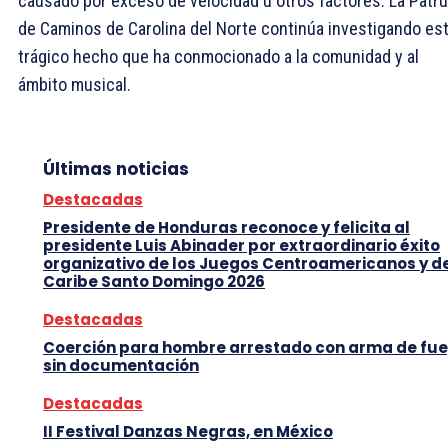
causado por exceso de velocidad u otros factores. La Patru
de Caminos de Carolina del Norte continúa investigando es
trágico hecho que ha conmocionado a la comunidad y al
ámbito musical.
Últimas noticias
Destacadas
Presidente de Honduras reconoce y felicita al
presidente Luis Abinader por extraordinario éxito
organizativo de los Juegos Centroamericanos y d
Caribe Santo Domingo 2026
Destacadas
Coerción para hombre arrestado con arma de fu
sin documentación
Destacadas
II Festival Danzas Negras, en México