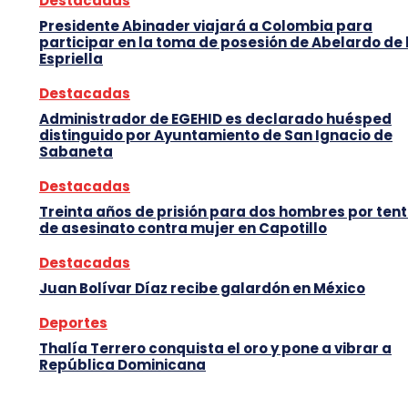
Destacadas
Presidente Abinader viajará a Colombia para
participar en la toma de posesión de Abelardo de 
Espriella
Destacadas
Administrador de EGEHID es declarado huésped
distinguido por Ayuntamiento de San Ignacio de
Sabaneta
Destacadas
Treinta años de prisión para dos hombres por tent
de asesinato contra mujer en Capotillo
Destacadas
Juan Bolívar Díaz recibe galardón en México
Deportes
Thalía Terrero conquista el oro y pone a vibrar a
República Dominicana