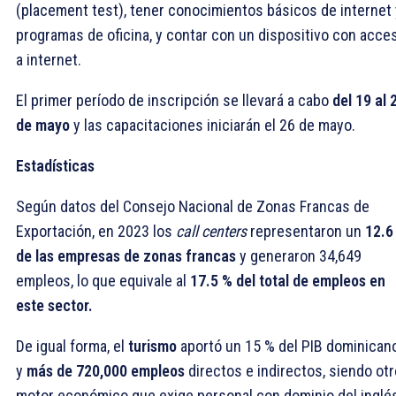
(placement test), tener conocimientos básicos de internet 
programas de oficina, y contar con un dispositivo con acce
a internet.
El primer período de inscripción se llevará a cabo
del 19 al 
de mayo
y las capacitaciones iniciarán el 26 de mayo.
Estadísticas
Según datos del Consejo Nacional de Zonas Francas de
Exportación, en 2023 los
call centers
representaron un
12.6
de las empresas de zonas francas
y generaron 34,649
empleos, lo que equivale al
17.5 % del total de empleos en
este sector.
De igual forma, el
turismo
aportó un 15 % del PIB dominican
y
más de 720,000 empleos
directos e indirectos, siendo otr
motor económico que exige personal con dominio del inglé