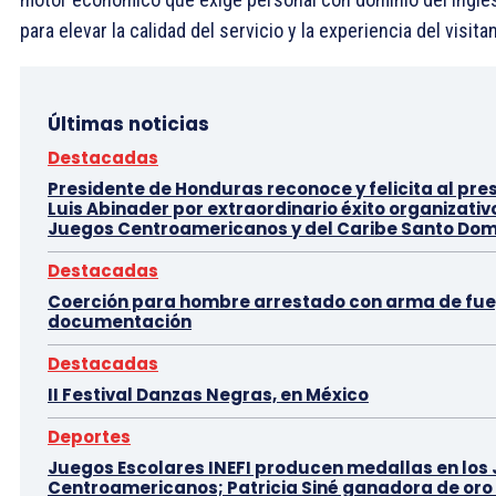
para elevar la calidad del servicio y la experiencia del visita
Últimas noticias
Destacadas
Presidente de Honduras reconoce y felicita al pre
Luis Abinader por extraordinario éxito organizativ
Juegos Centroamericanos y del Caribe Santo Dom
Destacadas
Coerción para hombre arrestado con arma de fue
documentación
Destacadas
II Festival Danzas Negras, en México
Deportes
Juegos Escolares INEFI producen medallas en los
Centroamericanos; Patricia Siné ganadora de oro 