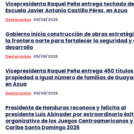
Vicepresidenta Raquel Peña entrega techado de
Escuela Javier Antonio Castillo Pérez, en Azua
Destacadas
09/08/2026
Gobierno inicia construcción de obras estratég
la frontera norte para fortalecer la seguridad y 
desarrollo
Destacadas
09/08/2026
Vicepresidenta Raquel Peña entrega 450 títulos
propiedad a igual número de familias de Guaya
en Azua
Destacadas
09/08/2026
Presidente de Honduras reconoce y felicita al
presidente Luis Abinader por extraordinario éxi
organizativo de los Juegos Centroamericanos y 
Caribe Santo Domingo 2026