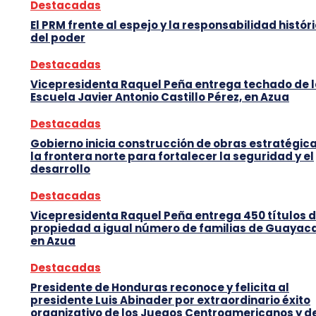
Destacadas
El PRM frente al espejo y la responsabilidad histór
del poder
Destacadas
Vicepresidenta Raquel Peña entrega techado de 
Escuela Javier Antonio Castillo Pérez, en Azua
Destacadas
Gobierno inicia construcción de obras estratégic
la frontera norte para fortalecer la seguridad y el
desarrollo
Destacadas
Vicepresidenta Raquel Peña entrega 450 títulos 
propiedad a igual número de familias de Guayaca
en Azua
Destacadas
Presidente de Honduras reconoce y felicita al
presidente Luis Abinader por extraordinario éxito
organizativo de los Juegos Centroamericanos y d