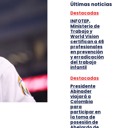
Últimas noticias
Destacadas
INFOTEP,
Ministerio de
Trabajo y
World Vision
certifican a 46
profesionales
en prevención
y erradicación
del trabajo
infantil
Destacadas
Presidente
Abinader
viajará a
Colombia
para
participar en
la toma de
posesión de
Abelardo de