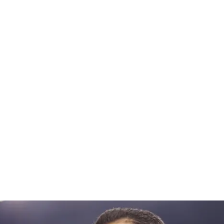
7 agosto 20
26.1
Santo
Domin
C