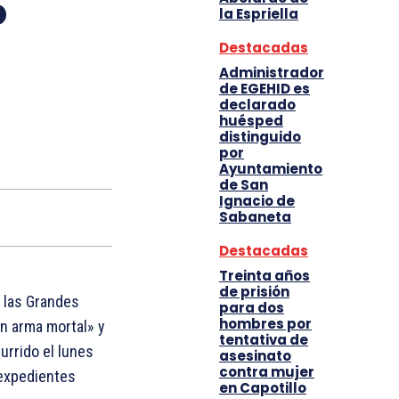
o
la Espriella
Destacadas
Administrador
de EGEHID es
declarado
huésped
distinguido
por
Ayuntamiento
de San
Ignacio de
Sabaneta
Destacadas
Treinta años
de prisión
e las Grandes
para dos
hombres por
on arma mortal» y
tentativa de
urrido el lunes
asesinato
contra mujer
 expedientes
en Capotillo