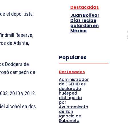
Destacadas
de el deportista,
Juan Bolívar
Díaz recibe
galardón en
México
Windmill Reserve,
os de Atlanta,
Populares
los Dodgers de
Destacadas
coronó campeón de
Administrador
de EGEHID es
declarado
huésped
2003, 2010 y 2012.
distinguido
por
del alcohol en dos
Ayuntamiento
de San
Ignacio de
Sabaneta