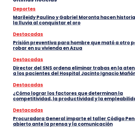
Deportes
Marileidy Paulino y Gabriel Moronta hacen histori
la lluvia al conquistar el oro
Destacadas
Prisión preventiva para hombre que mató a otro 
robar en su vivienda en Azua
Destacadas
Director del SNS ordena eliminar trabas en la ate
a los pacientes del Hospital Jacinto Ignacio Mañó
Destacadas
¿Cómo lograr los factores que determinan la
competitividad, la productividad y la empleabili
Destacadas
Procuradora General imparte el taller Código Pen
abierto ante la prensa y la comunicación