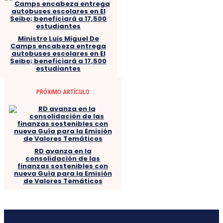
Ministro Luis Miguel De
Camps encabeza entrega
autobuses escolares en El
Seibo; beneficiará a 17,500
estudiantes
PRÓXIMO ARTÍCULO
RD avanza en la
consolidación de las
finanzas sostenibles con
nueva Guía para la Emisión
de Valores Temáticos