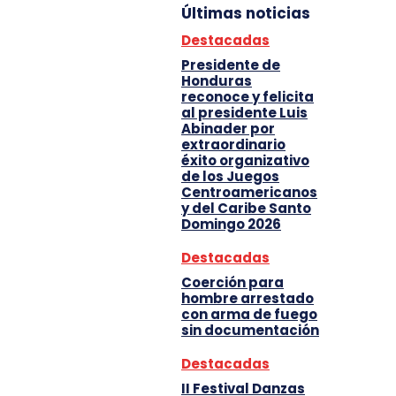
Últimas noticias
Destacadas
Presidente de
Honduras
reconoce y felicita
al presidente Luis
Abinader por
extraordinario
éxito organizativo
de los Juegos
Centroamericanos
y del Caribe Santo
Domingo 2026
Destacadas
Coerción para
hombre arrestado
con arma de fuego
sin documentación
Destacadas
II Festival Danzas