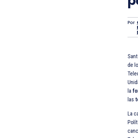
p
Por
Sant
de l
Tele
Uni
la
fo
las
t
La c
Polít
canc