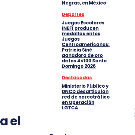
Negras, en México
Deportes
Juegos Escolares
INEFI producen
medallas en los
Juegos
Centroamericanos;
Patricia Siné
ganadora de oro
de los 4×100 Santo
Domingo 2026
Destacadas
Ministerio Público y
DNCD desarticulan
red de narcotráfico
en Operación
LGTCA
a el