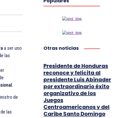
Populares
Otras noticias
ra
a ser uno
de las
Presidente de Honduras
ver
reconoce y felicita al
 de
presidente Luis Abinader
sional
.
por extraordinario éxito
organizativo de los
inistro de
Juegos
Centroamericanos y del
 de las
Caribe Santo Domingo