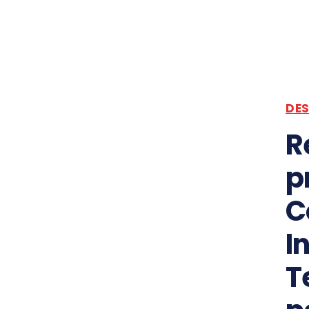
DE
R
p
C
I
T