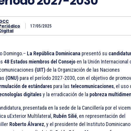
eríodo 2027-2030
GCC
Periódico
17/05/2025
Digital
o Domingo.–
La República Dominicana
presentó su
candidatu
os
48 Estados miembros del Consejo
en la Unión Internacional 
comunicaciones
(UIT)
de la Organización de las Naciones
das
(ONU)
para el período 2027-2030, con el objetivo de promo
rmulación de estándares
para las
telecomunicaciones
, el uso
ecnologías digitales
y la erradicación de la
pobreza multidimen
andidatura, presentada en la sede de la Cancillería por el vicem
ica uExterior Multilateral,
Rubén Silié
, en representación del
iller
Roberto Álvarez
, y el presidente del Instituto Dominicano