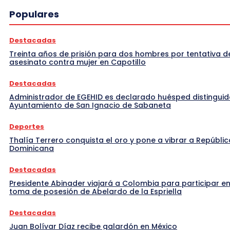
Populares
Destacadas
Treinta años de prisión para dos hombres por tentativa d
asesinato contra mujer en Capotillo
Destacadas
Administrador de EGEHID es declarado huésped distinguid
Ayuntamiento de San Ignacio de Sabaneta
Deportes
Thalía Terrero conquista el oro y pone a vibrar a Repúblic
Dominicana
Destacadas
Presidente Abinader viajará a Colombia para participar en
toma de posesión de Abelardo de la Espriella
Destacadas
Juan Bolívar Díaz recibe galardón en México