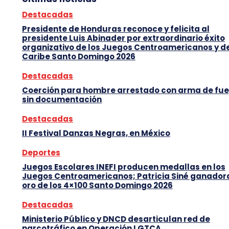
Destacadas
Presidente de Honduras reconoce y felicita al
presidente Luis Abinader por extraordinario éxito
organizativo de los Juegos Centroamericanos y d
Caribe Santo Domingo 2026
Destacadas
Coerción para hombre arrestado con arma de fu
sin documentación
Destacadas
II Festival Danzas Negras, en México
Deportes
Juegos Escolares INEFI producen medallas en los
Juegos Centroamericanos; Patricia Siné ganador
oro de los 4×100 Santo Domingo 2026
Destacadas
Ministerio Público y DNCD desarticulan red de
narcotráfico en Operación LGTCA