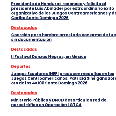
Presidente de Honduras reconoce y felicita al
presidente Luis Abinader por extraordinario éxito
organizativo de los Juegos Centroamericanos y d
Caribe Santo Domingo 2026
Destacadas
Coerción para hombre arrestado con arma de fu
sin documentación
Destacadas
II Festival Danzas Negras, en México
Deportes
Juegos Escolares INEFI producen medallas en los
Juegos Centroamericanos; Patricia Siné ganador
oro de los 4×100 Santo Domingo 2026
Destacadas
Ministerio Público y DNCD desarticulan red de
narcotráfico en Operación LGTCA