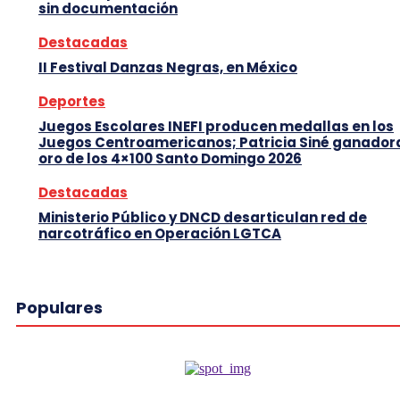
sin documentación
Destacadas
II Festival Danzas Negras, en México
Deportes
Juegos Escolares INEFI producen medallas en los
Juegos Centroamericanos; Patricia Siné ganador
oro de los 4×100 Santo Domingo 2026
Destacadas
Ministerio Público y DNCD desarticulan red de
narcotráfico en Operación LGTCA
Populares