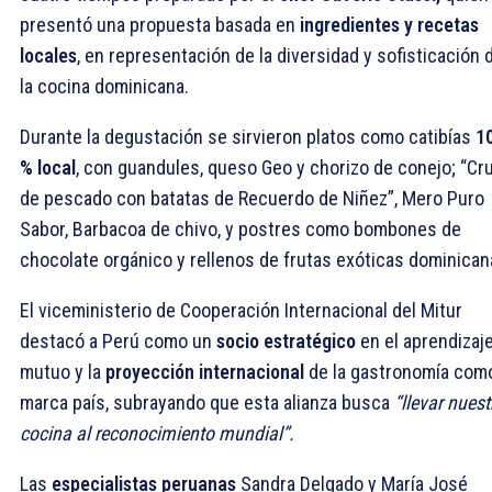
presentó una propuesta basada en
ingredientes y recetas
locales
, en representación de la diversidad y sofisticación 
la cocina dominicana.
Durante la degustación se sirvieron platos como catibías
1
% local
, con guandules, queso Geo y chorizo de conejo; “Cr
de pescado con batatas de Recuerdo de Niñez”, Mero Puro
Sabor, Barbacoa de chivo, y postres como bombones de
chocolate orgánico y rellenos de frutas exóticas dominican
El viceministerio de Cooperación Internacional del Mitur
destacó a Perú como un
socio estratégico
en el aprendizaj
mutuo y la
proyección internacional
de la gastronomía com
marca país, subrayando que esta alianza busca
“llevar nuest
cocina al reconocimiento mundial”.
Las
especialistas peruanas
Sandra Delgado y María José