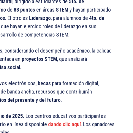
iantil
, dirigido a estudiantes de
5to. de
imo de
88 puntos
en áreas
STEM
y hayan participado
cos
. El otro es
Liderazgo
, para alumnos de
4to. de
, que hayan ejercido roles de liderazgo en sus
esarrollo de competencias STEM.
es, considerando el desempeño académico, la calidad
mentada en
proyectos STEM
, que analizará
so social.
ivos electrónicos,
becas
para formación digital,
 de banda ancha, recursos que contribuirán
íos del presente y del futuro.
nio de 2025.
Los centros educativos participantes
ario en línea disponible
dando clic aquí
. Los ganadores
tales.