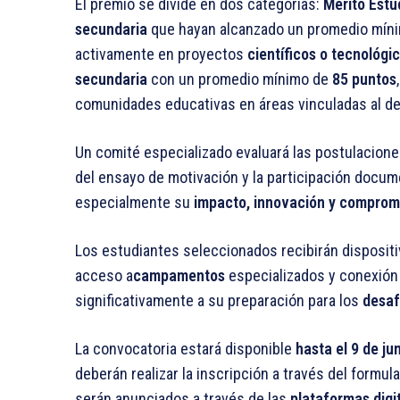
El premio se divide en dos categorías:
Mérito Estud
secundaria
que hayan alcanzado un promedio mín
activamente en proyectos
científicos o tecnológi
secundaria
con un promedio mínimo de
85 puntos
comunidades educativas en áreas vinculadas al d
Un comité especializado evaluará las postulacion
del ensayo de motivación y la participación docu
especialmente su
impacto, innovación y compromi
Los estudiantes seleccionados recibirán disposit
acceso a
campamentos
especializados y conexión
significativamente a su preparación para los
desaf
La convocatoria estará disponible
hasta el 9 de ju
deberán realizar la inscripción a través del formul
serán anunciados a través de las
plataformas digi