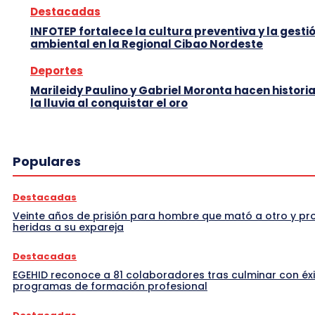
Destacadas
INFOTEP fortalece la cultura preventiva y la gesti
ambiental en la Regional Cibao Nordeste
Deportes
Marileidy Paulino y Gabriel Moronta hacen histori
la lluvia al conquistar el oro
Populares
Destacadas
Veinte años de prisión para hombre que mató a otro y p
heridas a su expareja
Destacadas
EGEHID reconoce a 81 colaboradores tras culminar con éx
programas de formación profesional