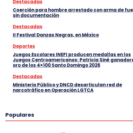
Destacadas
Coerción para hombre arrestado con arma de fu
sin documentación
Destacadas
II Festival Danzas Negras, en México
Deportes
Juegos Escolares INEFI producen medallas en los
Juegos Centroamericanos; Patricia Siné ganador
oro de los 4×100 Santo Domingo 2026
Destacadas
Ministerio Público y DNCD desarticulan red de
narcotráfico en Operación LGTCA
Populares