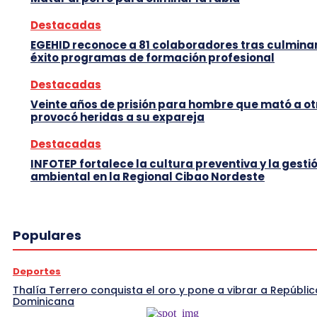
Destacadas
EGEHID reconoce a 81 colaboradores tras culmina
éxito programas de formación profesional
Destacadas
Veinte años de prisión para hombre que mató a ot
provocó heridas a su expareja
Destacadas
INFOTEP fortalece la cultura preventiva y la gesti
ambiental en la Regional Cibao Nordeste
Populares
Deportes
Thalía Terrero conquista el oro y pone a vibrar a Repúblic
Dominicana