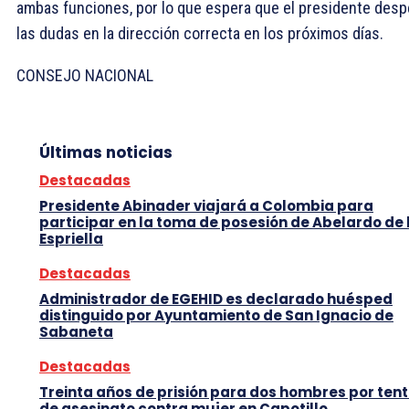
ambas funciones, por lo que espera que el presidente desp
las dudas en la dirección correcta en los próximos días.
CONSEJO NACIONAL
Últimas noticias
Destacadas
Presidente Abinader viajará a Colombia para
participar en la toma de posesión de Abelardo de 
Espriella
Destacadas
Administrador de EGEHID es declarado huésped
distinguido por Ayuntamiento de San Ignacio de
Sabaneta
Destacadas
Treinta años de prisión para dos hombres por tent
de asesinato contra mujer en Capotillo