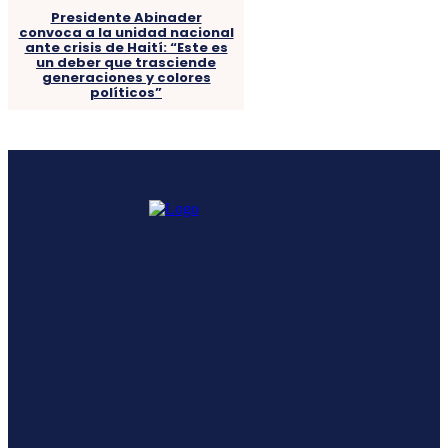
Presidente Abinader
convoca a la unidad nacional
ante crisis de Haití: “Este es
un deber que trasciende
generaciones y colores
políticos”