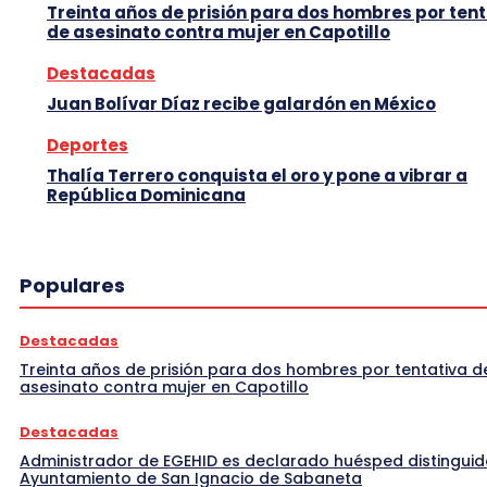
Treinta años de prisión para dos hombres por tent
de asesinato contra mujer en Capotillo
Destacadas
Juan Bolívar Díaz recibe galardón en México
Deportes
Thalía Terrero conquista el oro y pone a vibrar a
República Dominicana
Populares
Destacadas
Treinta años de prisión para dos hombres por tentativa d
asesinato contra mujer en Capotillo
Destacadas
Administrador de EGEHID es declarado huésped distinguid
Ayuntamiento de San Ignacio de Sabaneta