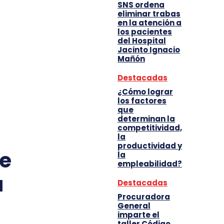
SNS ordena
eliminar trabas
en la atención a
los pacientes
del Hospital
Jacinto Ignacio
Mañón
Destacadas
¿Cómo lograr
los factores
que
determinan la
competitividad,
la
productividad y
de
la
empleabilidad?
a
Destacadas
Procuradora
General
imparte el
taller Código