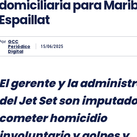
domiciliaria para Marib
Espaillat
Por
GCC
Periódico
15/06/2025
Digital
El gerente y la administ
del Jet Set son imputado
cometer homicidio
involuntario y golpes y