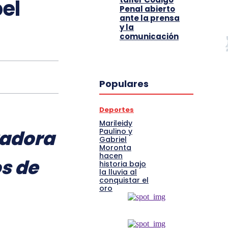
el
Penal abierto
ante la prensa
y la
comunicación
Populares
Deportes
Marileidy
radora
Paulino y
Gabriel
Moronta
hacen
s de
historia bajo
la lluvia al
conquistar el
oro