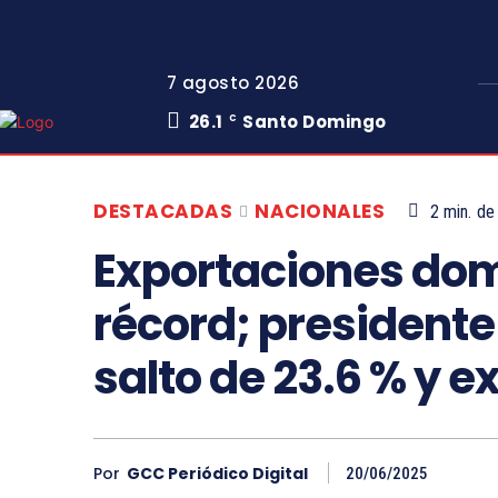
7 agosto 2026
26.1
Santo Domingo
C
DESTACADAS
NACIONALES
2
min.
de 
Exportaciones do
récord; president
salto de 23.6 % y 
Por
GCC Periódico Digital
20/06/2025