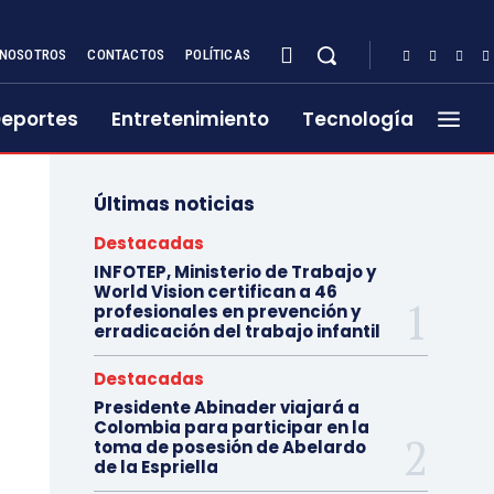
NOSOTROS
CONTACTOS
POLÍTICAS
eportes
Entretenimiento
Tecnología
Últimas noticias
Destacadas
INFOTEP, Ministerio de Trabajo y
World Vision certifican a 46
profesionales en prevención y
erradicación del trabajo infantil
Destacadas
Presidente Abinader viajará a
Colombia para participar en la
toma de posesión de Abelardo
de la Espriella