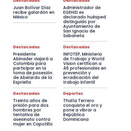
Destacadas
Destacadas
Juan Bolívar Díaz
Administrador de
recibe galardón en
EGEHID es
México
declarado huésped
distinguido por
Ayuntamiento de
San Ignacio de
Sabaneta
Destacadas
Destacadas
Presidente
INFOTEP, Ministerio
Abinader viajará a
de Trabajo y World
Colombia para
Vision certifican a
participar en la
46 profesionales en
toma de posesión
prevención y
de Abelardo de la
erradicación del
Espriella
trabajo infantil
Destacadas
Deportes
Treinta años de
Thalía Terrero
prisión para dos
conquista el oro y
hombres por
pone a vibrar a
tentativa de
República
asesinato contra
Dominicana
mujer en Capotillo