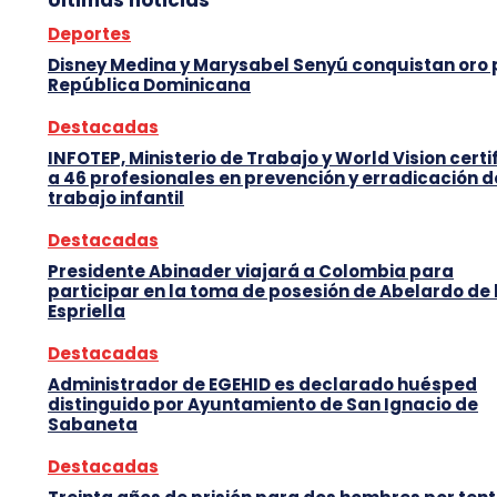
Deportes
Disney Medina y Marysabel Senyú conquistan oro
República Dominicana
Destacadas
INFOTEP, Ministerio de Trabajo y World Vision certi
a 46 profesionales en prevención y erradicación d
trabajo infantil
Destacadas
Presidente Abinader viajará a Colombia para
participar en la toma de posesión de Abelardo de 
Espriella
Destacadas
Administrador de EGEHID es declarado huésped
distinguido por Ayuntamiento de San Ignacio de
Sabaneta
Destacadas