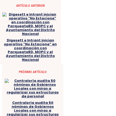
ARTÍCULO ANTERIOR
Digesett e Intrant inician
operativo “No Estacione” en
coordinación con
ParqueateRD, MOPC y el
Ayuntamiento del Distrito
Nacional
PRÓXIMO ARTÍCULO
Contraloría audita 50
nóminas de Gobiernos
Locales con miras a
regularizar sus estructuras