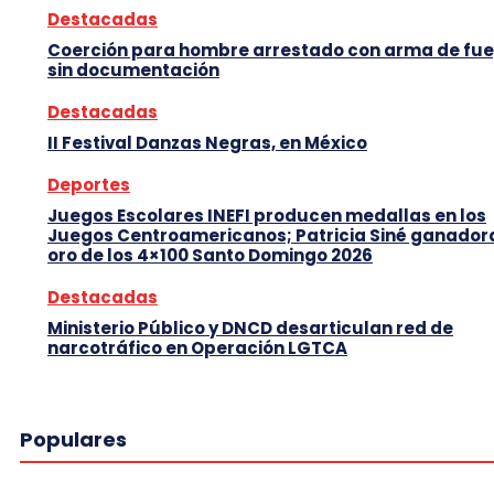
Destacadas
Coerción para hombre arrestado con arma de fu
sin documentación
Destacadas
II Festival Danzas Negras, en México
Deportes
Juegos Escolares INEFI producen medallas en los
Juegos Centroamericanos; Patricia Siné ganador
oro de los 4×100 Santo Domingo 2026
Destacadas
Ministerio Público y DNCD desarticulan red de
narcotráfico en Operación LGTCA
Populares