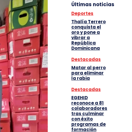
Últimas noticias
Deportes
Thalía Terrero
conquista el
oro y pone a
vibrar a
República
Dominicana
Destacadas
Matar al perro
para eliminar
la rabia
Destacadas
EGEHID
reconoce a 81
colaboradores
tras culminar
con éxito
programas de
formación