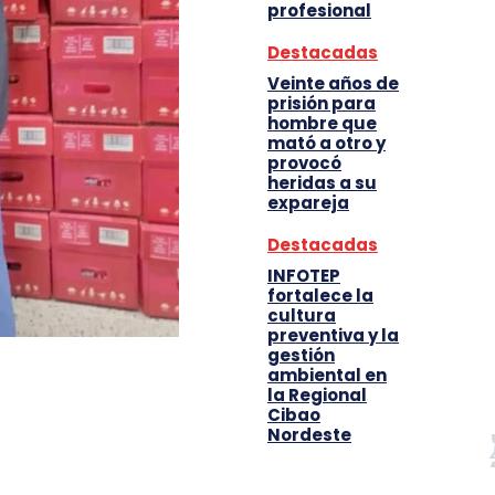
profesional
Destacadas
Veinte años de
prisión para
hombre que
mató a otro y
provocó
heridas a su
expareja
Destacadas
INFOTEP
fortalece la
cultura
preventiva y la
gestión
ambiental en
la Regional
Cibao
Nordeste