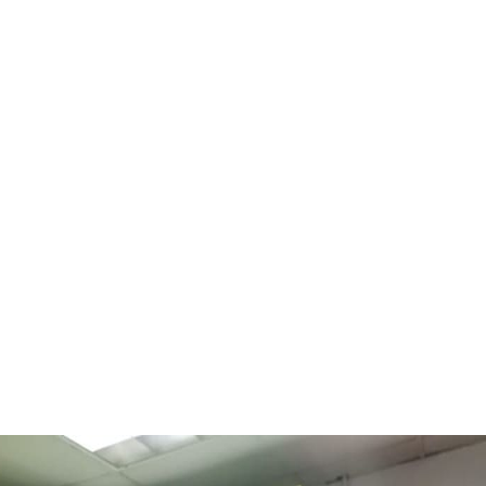
7 agosto 20
26.1
Santo
Domin
C