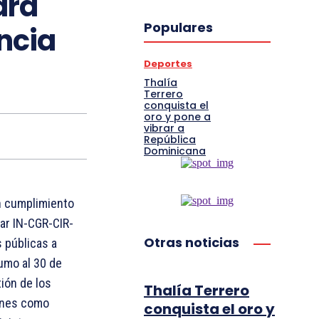
ara
Populares
encia
Deportes
Thalía
Terrero
conquista el
oro y pone a
vibrar a
República
Dominicana
en cumplimiento
lar IN-CGR-CIR-
Otras noticias
s públicas a
umo al 30 de
tión de los
Thalía Terrero
ienes como
conquista el oro y