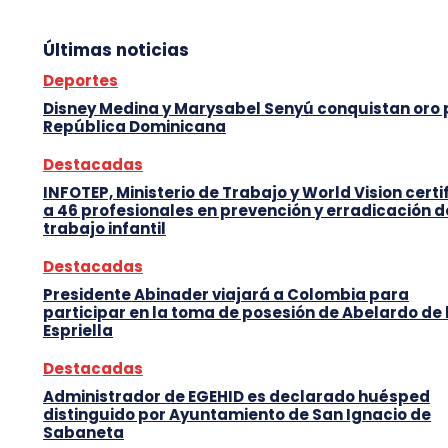
Últimas noticias
Deportes
Disney Medina y Marysabel Senyú conquistan oro
República Dominicana
Destacadas
INFOTEP, Ministerio de Trabajo y World Vision certi
a 46 profesionales en prevención y erradicación d
trabajo infantil
Destacadas
Presidente Abinader viajará a Colombia para
participar en la toma de posesión de Abelardo de 
Espriella
Destacadas
Administrador de EGEHID es declarado huésped
distinguido por Ayuntamiento de San Ignacio de
Sabaneta