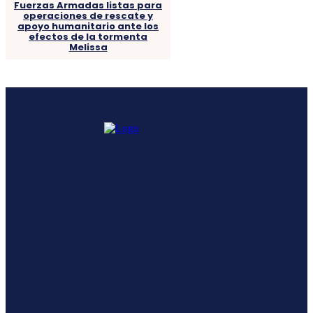
Fuerzas Armadas listas para
operaciones de rescate y
apoyo humanitario ante los
efectos de la tormenta
Melissa