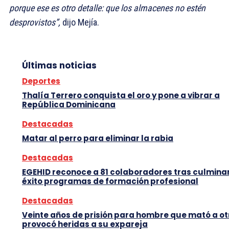
porque ese es otro detalle: que los almacenes no estén
desprovistos”,
dijo Mejía.
Últimas noticias
Deportes
Thalía Terrero conquista el oro y pone a vibrar a
República Dominicana
Destacadas
Matar al perro para eliminar la rabia
Destacadas
EGEHID reconoce a 81 colaboradores tras culmina
éxito programas de formación profesional
Destacadas
Veinte años de prisión para hombre que mató a ot
provocó heridas a su expareja