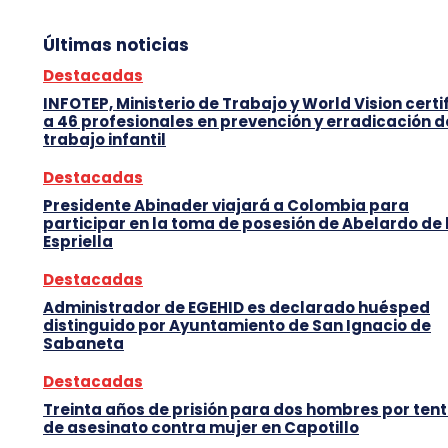
Últimas noticias
Destacadas
INFOTEP, Ministerio de Trabajo y World Vision certi
a 46 profesionales en prevención y erradicación d
trabajo infantil
Destacadas
Presidente Abinader viajará a Colombia para
participar en la toma de posesión de Abelardo de 
Espriella
Destacadas
Administrador de EGEHID es declarado huésped
distinguido por Ayuntamiento de San Ignacio de
Sabaneta
Destacadas
Treinta años de prisión para dos hombres por tent
de asesinato contra mujer en Capotillo