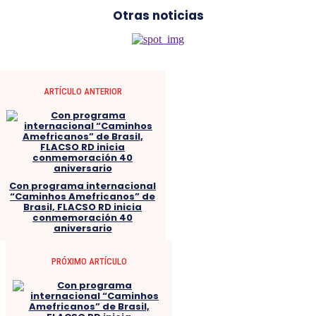
Otras noticias
ARTÍCULO ANTERIOR
Con programa internacional
“Caminhos Amefricanos” de
Brasil, FLACSO RD inicia
conmemoración 40
aniversario
PRÓXIMO ARTÍCULO