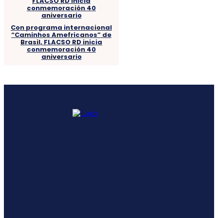
Con programa internacional
“Caminhos Amefricanos” de
Brasil, FLACSO RD inicia
conmemoración 40
aniversario