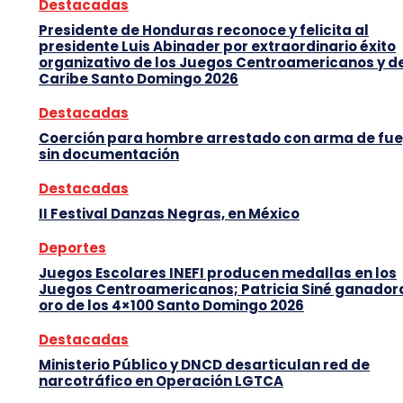
Destacadas
Presidente de Honduras reconoce y felicita al
presidente Luis Abinader por extraordinario éxito
organizativo de los Juegos Centroamericanos y d
Caribe Santo Domingo 2026
Destacadas
Coerción para hombre arrestado con arma de fu
sin documentación
Destacadas
II Festival Danzas Negras, en México
Deportes
Juegos Escolares INEFI producen medallas en los
Juegos Centroamericanos; Patricia Siné ganador
oro de los 4×100 Santo Domingo 2026
Destacadas
Ministerio Público y DNCD desarticulan red de
narcotráfico en Operación LGTCA