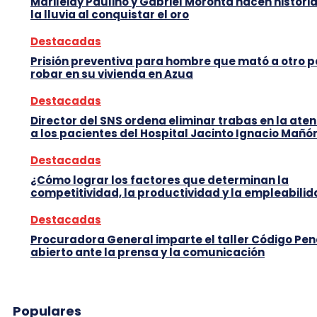
Marileidy Paulino y Gabriel Moronta hacen histori
la lluvia al conquistar el oro
Destacadas
Prisión preventiva para hombre que mató a otro 
robar en su vivienda en Azua
Destacadas
Director del SNS ordena eliminar trabas en la ate
a los pacientes del Hospital Jacinto Ignacio Mañó
Destacadas
¿Cómo lograr los factores que determinan la
competitividad, la productividad y la empleabili
Destacadas
Procuradora General imparte el taller Código Pen
abierto ante la prensa y la comunicación
Populares