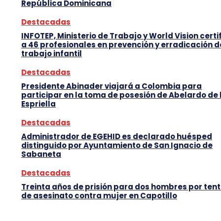
República Dominicana
Destacadas
INFOTEP, Ministerio de Trabajo y World Vision certi
a 46 profesionales en prevención y erradicación d
trabajo infantil
Destacadas
Presidente Abinader viajará a Colombia para
participar en la toma de posesión de Abelardo de 
Espriella
Destacadas
Administrador de EGEHID es declarado huésped
distinguido por Ayuntamiento de San Ignacio de
Sabaneta
Destacadas
Treinta años de prisión para dos hombres por tent
de asesinato contra mujer en Capotillo